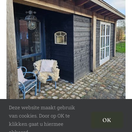
Deze website maakt gebruik
van cookies. Door op OK te
OK
© Copyright 2018 -
2026 | TUSSEN KOE & KROONLUCHTER
klikken gaat u hiermee
DIESSEN |
Webdesign: Dasvanbas