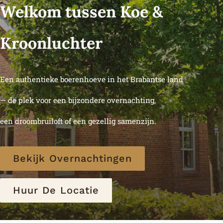
Welkom tussen
Koe &
Kroonluchter
Een authentieke boerenhoeve in het Brabantse land
— de plek voor een bijzondere overnachting,
een droombruiloft of een gezellig samenzijn.
Bekijk Overnachtingen
Huur De Locatie