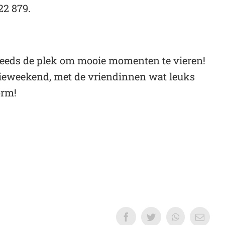
22 879.
steeds de plek om mooie momenten te vieren!
ilieweekend, met de vriendinnen wat leuks
orm!
Facebook
Twitter
WhatsApp
E-