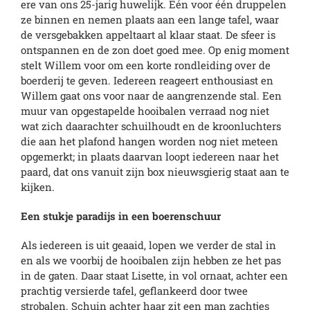
ere van ons 25-jarig huwelijk. Eén voor één druppelen
ze binnen en nemen plaats aan een lange tafel, waar
de versgebakken appeltaart al klaar staat. De sfeer is
ontspannen en de zon doet goed mee. Op enig moment
stelt Willem voor om een korte rondleiding over de
boerderij te geven. Iedereen reageert enthousiast en
Willem gaat ons voor naar de aangrenzende stal. Een
muur van opgestapelde hooibalen verraad nog niet
wat zich daarachter schuilhoudt en de kroonluchters
die aan het plafond hangen worden nog niet meteen
opgemerkt; in plaats daarvan loopt iedereen naar het
paard, dat ons vanuit zijn box nieuwsgierig staat aan te
kijken.
Een stukje paradijs in een boerenschuur
Als iedereen is uit geaaid, lopen we verder de stal in
en als we voorbij de hooibalen zijn hebben ze het pas
in de gaten. Daar staat Lisette, in vol ornaat, achter een
prachtig versierde tafel, geflankeerd door twee
strobalen. Schuin achter haar zit een man zachtjes